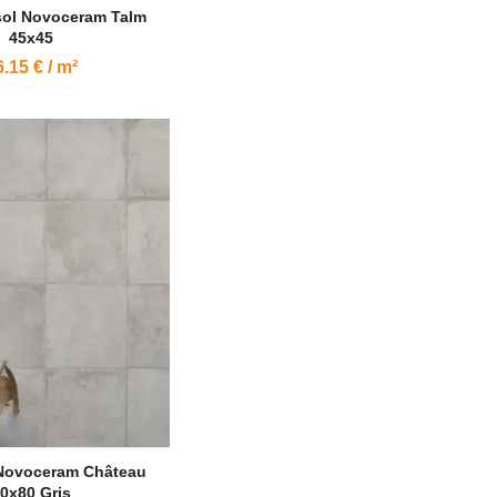
sol Novoceram Talm
45x45
.15 € / m²
 Novoceram Château
0x80 Gris