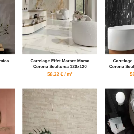
amica
Carrelage Effet Marbre Marca
Carrelage 
0
Corona Scultorea 120x120
Corona Scul
58.32 € / m²
58