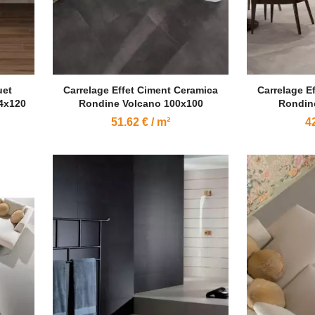
uet
Carrelage Effet Ciment Ceramica
Carrelage E
4x120
Rondine Volcano 100x100
Rondin
51.62 € / m²
42