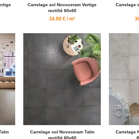
rtige
Carrelage sol Novoceram Vertige
Carrelage 
rectifié 60x60
34.80 € / m²
36
Talm
Carrelage sol Novoceram Talm
Carrelage
rectifié 60x60
8