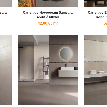
sara
Carrelage Novoceram Samsara
Carrelage E
rectifié 60x60
Rondin
42.00 € / m²
52