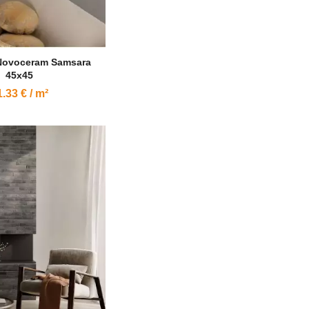
 Novoceram Samsara
45x45
.33 € / m²