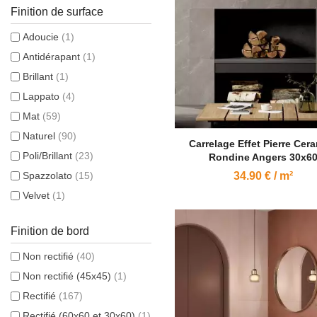
Finition de surface
Adoucie
(1)
Antidérapant
(1)
Brillant
(1)
Lappato
(4)
Mat
(59)
Naturel
(90)
Carrelage Effet Pierre Cer
Poli/Brillant
(23)
Rondine Angers 30x6
Spazzolato
(15)
34.90 € / m²
Velvet
(1)
Finition de bord
Non rectifié
(40)
Non rectifié (45x45)
(1)
Rectifié
(167)
Rectifié (60x60 et 30x60)
(1)