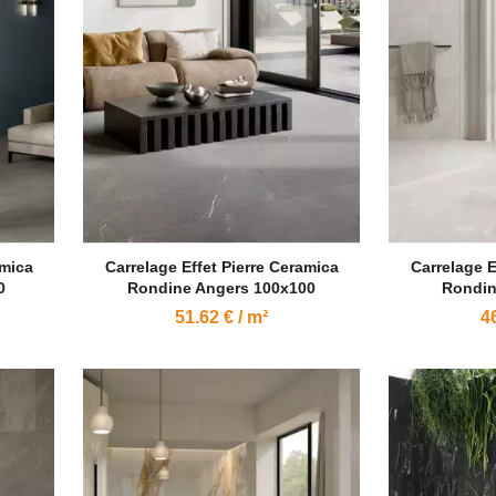
amica
Carrelage Effet Pierre Ceramica
Carrelage E
0
Rondine Angers 100x100
Rondin
51.62 € / m²
46