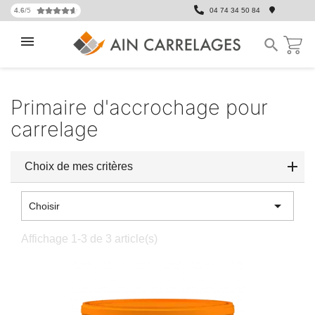
4.6
/5
04 74 34 50 84

Primaire d'accrochage pour
carrelage
Choix de mes critères

Choisir
Affichage 1-3 de 3 article(s)