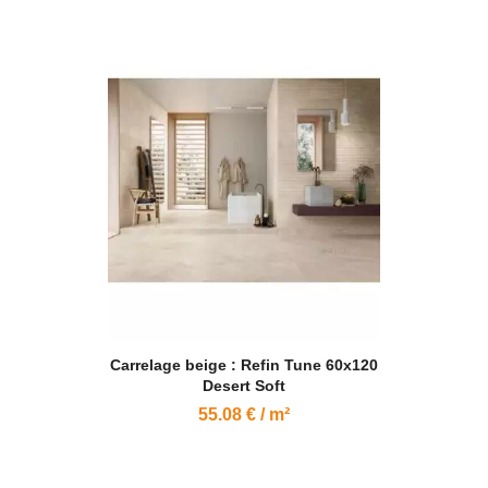
Carrelage beige : Refin Tune 60x120
Desert Soft
55.08 € / m²