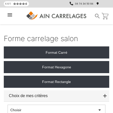
4.6
/5
04 74 34 50 84

Forme carrelage salon
Format Carré
Format Hexagone
Format Rectangle
Choix de mes critères

Choisir