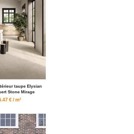
térieur taupe Elysian
ert Stone Mirage
.47 € / m²