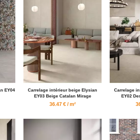
ian EY04
Carrelage intérieur beige Elysian
Carrelage in
EY03 Beige Catalan Mirage
EY02 Des
36.47 € / m²
36