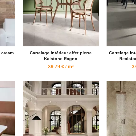
l cream
Carrelage intérieur effet pierre
Carrelage inté
Kalstone Ragno
Realsto
39.79 € / m²
39