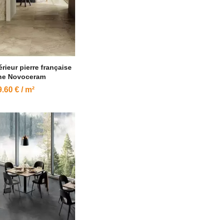
érieur pierre française
the Novoceram
.60 € / m²