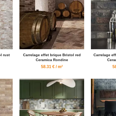
l rust
Carrelage effet brique Bristol red
Carrelage eff
Ceramica Rondine
Cera
58.31 € / m²
58