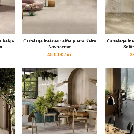
re beige
Carrelage intérieur effet pierre Kairn
Carrelage int
o
Novoceram
Soli
45.60 € / m²
39