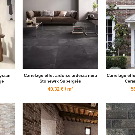
lysian
Carrelage effet ardoise ardesia nera
Carrelage eff
ge
Stonewrk Supergrès
Cera
40.32 € / m²
58