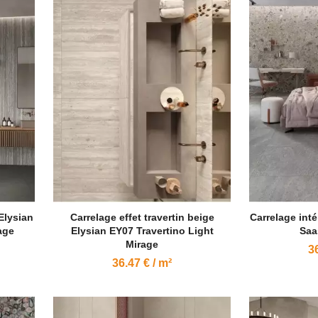
 Elysian
Carrelage effet travertin beige
Carrelage inté
age
Elysian EY07 Travertino Light
Saa
Mirage
36
36.47 € / m²