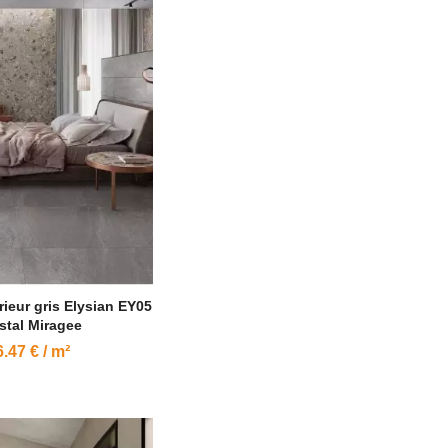
rieur gris Elysian EY05
stal Miragee
.47 € / m²