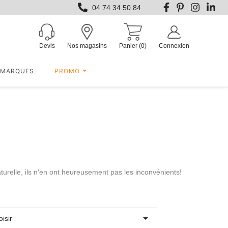
04 74 34 50 84
Devis
Nos magasins
Panier
(0)
Connexion
MARQUES
PROMO
naturelle, ils n'en ont heureusement pas les inconvénients!

isir