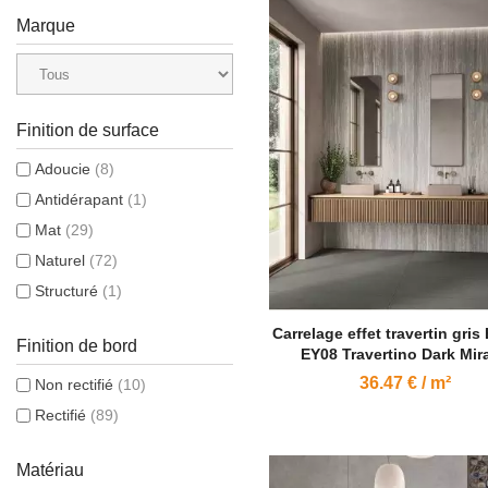
Marque
Finition de surface
Adoucie
(8)
Antidérapant
(1)
Mat
(29)
Naturel
(72)
Structuré
(1)
Carrelage effet travertin gris
Finition de bord
EY08 Travertino Dark Mir
36.47 € / m²
Non rectifié
(10)
Rectifié
(89)
Matériau