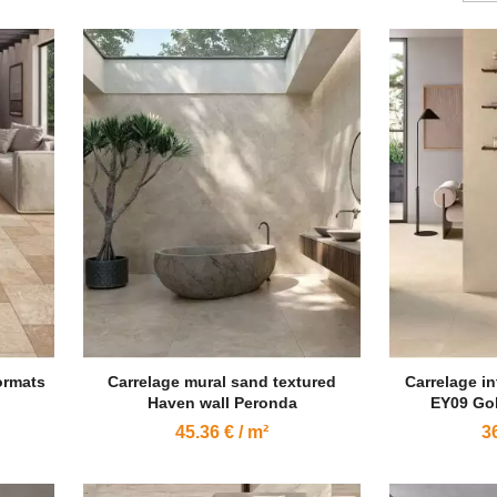
formats
Carrelage mural sand textured
Carrelage in
Haven wall Peronda
EY09 Gol
45.36 € / m²
36