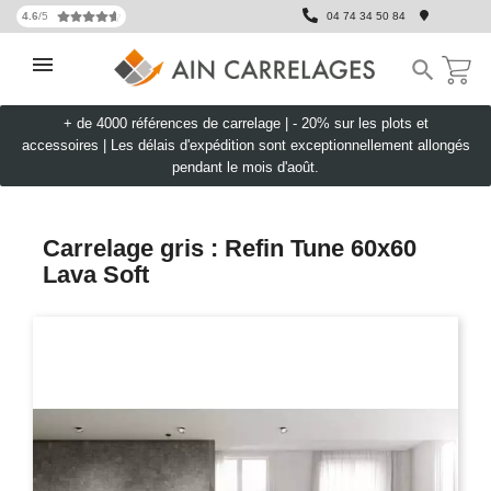
4.6
/5
04 74 34 50 84

+ de 4000 références de carrelage |
- 20% sur les plots et
accessoires
|
Les délais d'expédition sont exceptionnellement allongés
pendant le mois d'août.
Carrelage gris : Refin Tune 60x60
Lava Soft