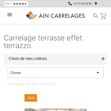
4.6
/5
04 74 34 50 84

Carrelage terrasse effet
terrazzo
Choix de mes critères

Choisir
Affichage 1-8 de 8 article(s)
-15%