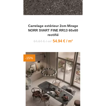
Carrelage extérieur 2cm Mirage
NORR SVART FINE RR13 60x60
rectifié
54.94 € / m²
64.64 € / m²
-15%