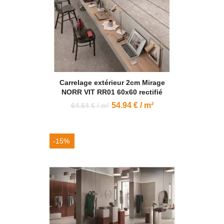
Carrelage extérieur 2cm Mirage
NORR VIT RR01 60x60 rectifié
54.94 € / m²
64.64 € / m²
-15%