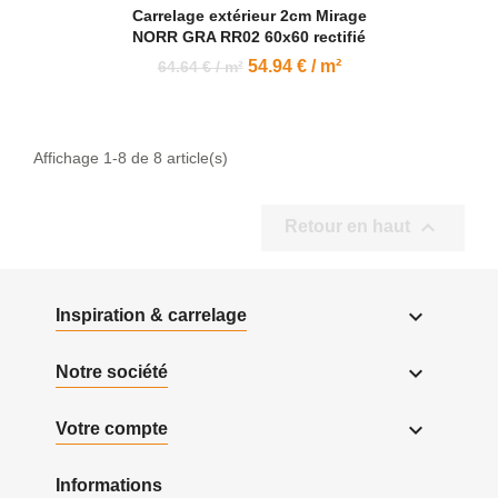
Carrelage extérieur 2cm Mirage
NORR GRA RR02 60x60 rectifié
54.94 € / m²
64.64 € / m²
Affichage 1-8 de 8 article(s)

Retour en haut

Inspiration & carrelage

Notre société

Votre compte
Informations