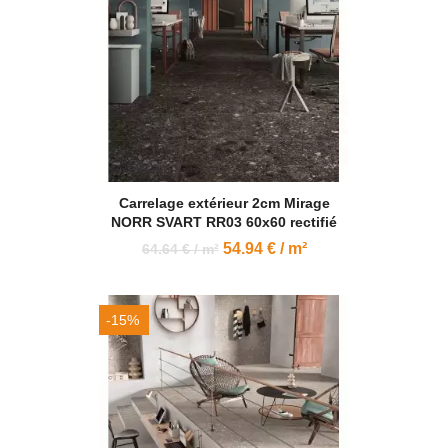
Carrelage extérieur 2cm Mirage
NORR SVART RR03 60x60 rectifié
54.94 € / m²
64.64 € / m²
-15%