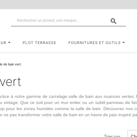

EUR
PLOT TERRASSE
FOURNITURES ET OUTILS
le de bain vert
vert
e grâce à notre gamme de
carrelage salle de bain
aux nuances vertes. 
u vintage. Que ce soit pour un mur entier ou un subtil panneau de
fa
au top pour les zones humides comme la salle de bain. Découvrez nos 
ne pas transformer votre salle de bain en un havre de paix inspiré par
Trier par :
Cho