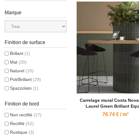
Marque
Finition de surface
Brillant
(1)
Mat
(20)
Naturel
(10)
Poli/Brillant
(29)
Spazzolato
(1)
Carrelage mural Costa Nov
Finition de bord
Laurel Green Brillant Equ
76.74 € / m²
Non rectifié
(17)
Rectifié
(52)
Rustique
(3)