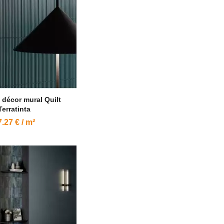
 décor mural Quilt
Terratinta
.27 € / m²