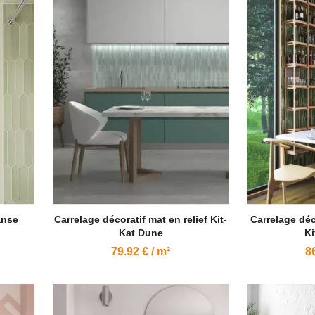
anse
Carrelage décoratif mat en relief Kit-
Carrelage déco
Kat Dune
Ki
79.92 € / m²
86