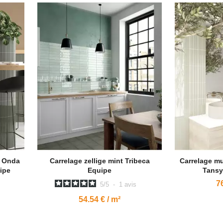
a Onda
Carrelage zellige mint Tribeca
Carrelage m
ipe
Equipe
Tansy
76
5
/
5
-
1
avis
54.54 € / m²