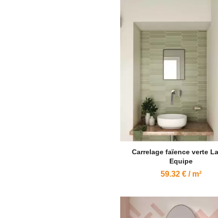
Carrelage faïence verte L
Equipe
59.32 € / m²