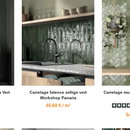
 Vert
Carrelage faïence zellige vert
Carrelage mur
Workshop Panaria
45.60 € / m²
54