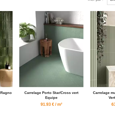
a Ragno
Carrelage Porto Star/Cross vert
Carrelage mu
Equipe
Ver
91.93 € / m²
63