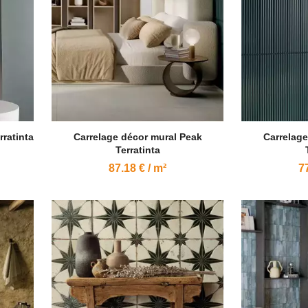
rratinta
Carrelage décor mural Peak
Carrelage
Terratinta
87.18 € / m²
77