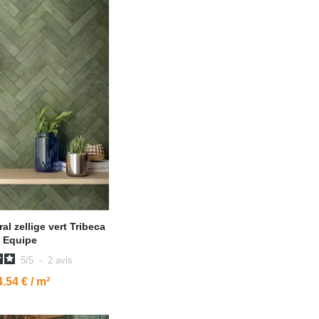
al zellige vert Tribeca
Equipe
5
/
5
-
2
avis
.54 € / m²