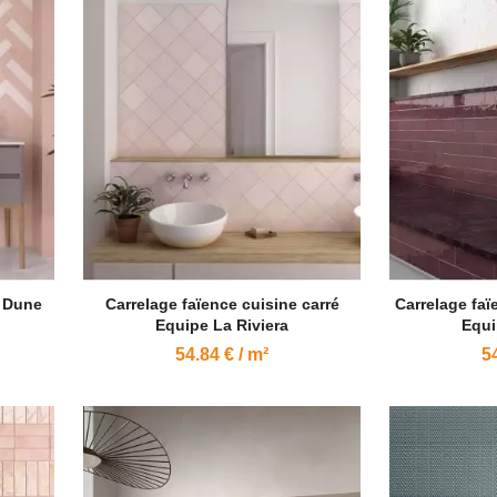
a Dune
Carrelage faïence cuisine carré
Carrelage faï
Equipe La Riviera
Equi
54.84 € / m²
54