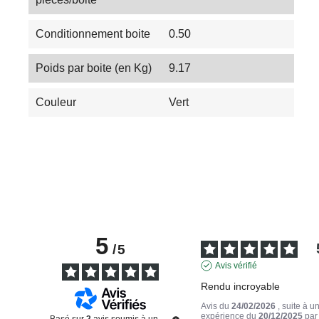
Conditionnement boite
0.50
Poids par boite (en Kg)
9.17
Couleur
Vert
Les Tendances du Carrelage en 2025 :
Couleurs, Textures et Innovations
5
/
5
Avis vérifié
Rendu incroyable
Avis du
24/02/2026
, suite à u
expérience du
20/12/2025
par
Basé sur
2
avis soumis à un