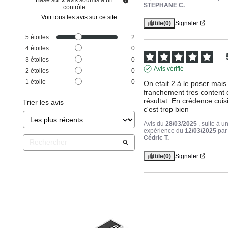
STEPHANE C.
contrôle
Voir tous les avis sur ce site
Utile
(0)
Signaler
5
étoiles
2
4
étoiles
0
3
étoiles
0
Avis vérifié
2
étoiles
0
1
étoile
0
On etait 2 à le poser mais 
franchement tres content 
résultat. En crédence cuisi
Trier les avis
c'est trop bien
Avis du
28/03/2025
, suite à u
expérience du
12/03/2025
par
Cédric T.
Utile
(0)
Signaler