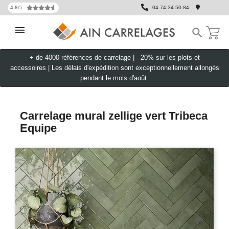
4.6
/5
04 74 34 50 84

+ de 4000 références de carrelage |
- 20% sur les plots et
accessoires
|
Les délais d'expédition sont exceptionnellement allongés
pendant le mois d'août.
Carrelage mural zellige vert Tribeca
Equipe