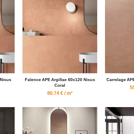
 Nisus
Faïence APE Argillae 60x120 Nisus
Carrelage APE
Coral
55
80.74 € / m²