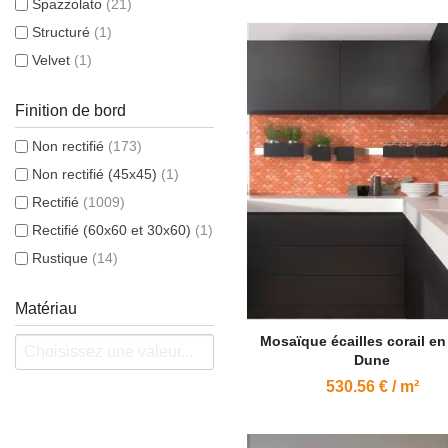
Spazzolato
(21)
Structuré
(1)
Velvet
(1)
Finition de bord
Non rectifié
(173)
Non rectifié (45x45)
(1)
Rectifié
(1009)
Rectifié (60x60 et 30x60)
(1)
Rustique
(14)
Matériau
Mosaïque écailles corail en
Dune
530.56 € / m²