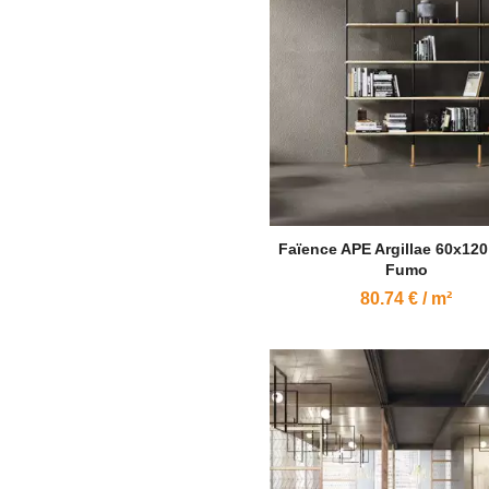
Faïence APE Argillae 60x120
Fumo
80.74 € / m²