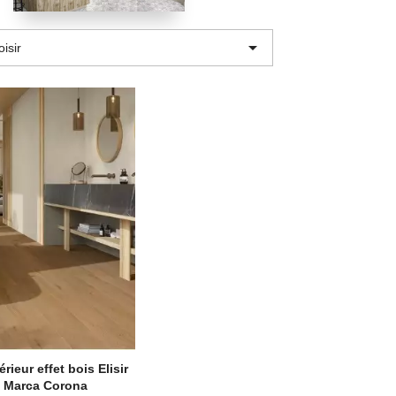

isir
rieur effet bois Elisir
 Marca Corona