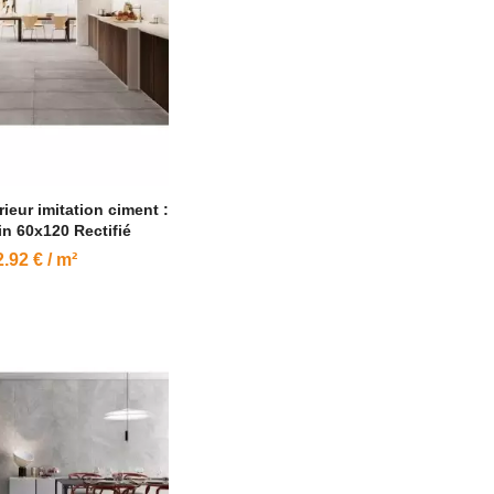
rieur imitation ciment :
in 60x120 Rectifié
.92 € / m²