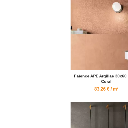
Faïence APE Argillae 30x60
Coral
83.26 € / m²