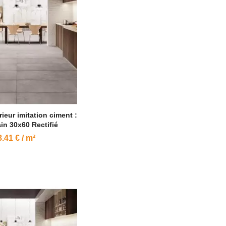
rieur imitation ciment :
ain 30x60 Rectifié
.41 € / m²