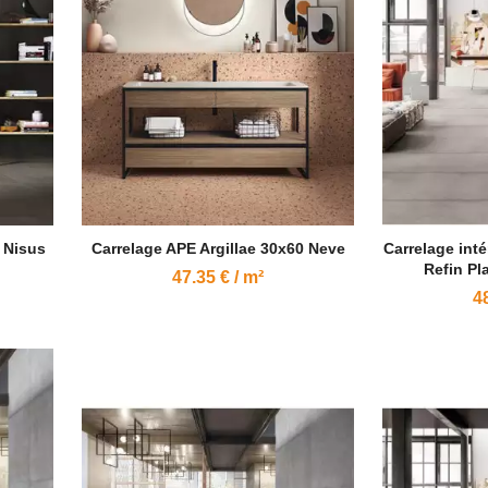
 Nisus
Carrelage APE Argillae 30x60 Neve
Carrelage inté
Refin Pl
47.35 € / m²
48