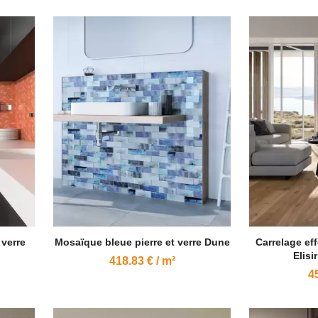
 verre
Mosaïque bleue pierre et verre Dune
Carrelage ef
Elisi
418.83 € / m²
45