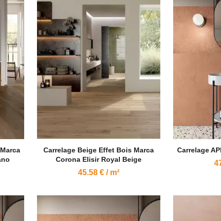
 Marca
Carrelage Beige Effet Bois Marca
Carrelage AP
ano
Corona Elisir Royal Beige
47
45.58 € / m²