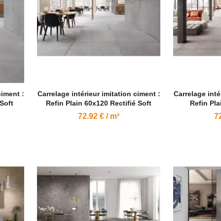
ciment :
Carrelage intérieur imitation ciment :
Carrelage inté
 Soft
Refin Plain 60x120 Rectifié Soft
Refin Pla
72.92 € / m²
72