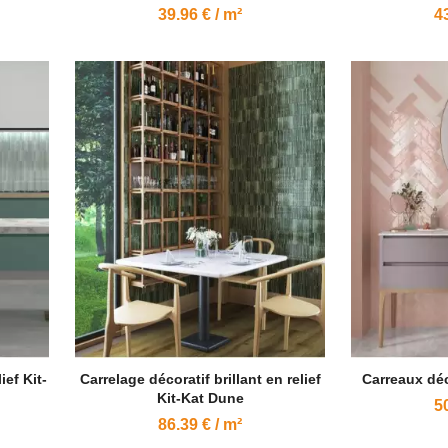
39.96 € / m²
43
ief Kit-
Carrelage décoratif brillant en relief
Carreaux déc
Kit-Kat Dune
50
86.39 € / m²