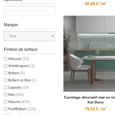
38.88 € / m²
Marque
Finition de surface
Adoucie
(13)
Antidérapant
(1)
Brillant
(5)
Brillant et Mat
(2)
Lappato
(14)
Mat
(442)
Carrelage décoratif mat en rel
Naturel
(675)
Kat Dune
Poli/Brillant
(179)
79.92 € / m²