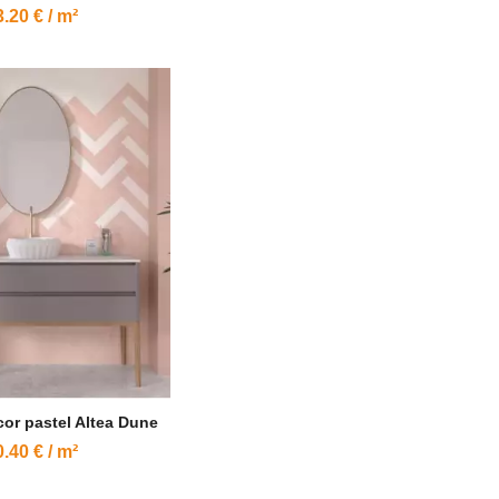
.20 € / m²
or pastel Altea Dune
.40 € / m²