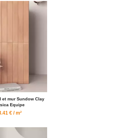
l et mur Sundow Clay
sica Equipe
.41 € / m²