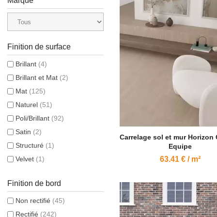
Marque
Finition de surface
Brillant
(4)
Brillant et Mat
(2)
Mat
(125)
Naturel
(51)
Poli/Brillant
(92)
Satin
(2)
Carrelage sol et mur Horizon
Structuré
(1)
Equipe
Velvet
(1)
63.41 € / m²
Finition de bord
Non rectifié
(45)
Rectifié
(242)