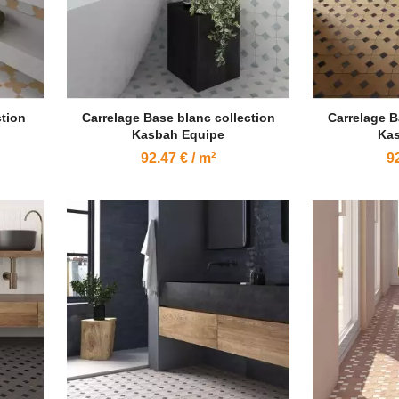
ction
Carrelage Base blanc collection
Carrelage B
Kasbah Equipe
Kas
92.47 € / m²
92