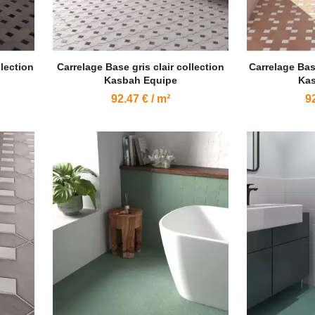
lection
Carrelage Base gris clair collection
Carrelage Bas
Kasbah Equipe
Kas
92.47 € / m²
92