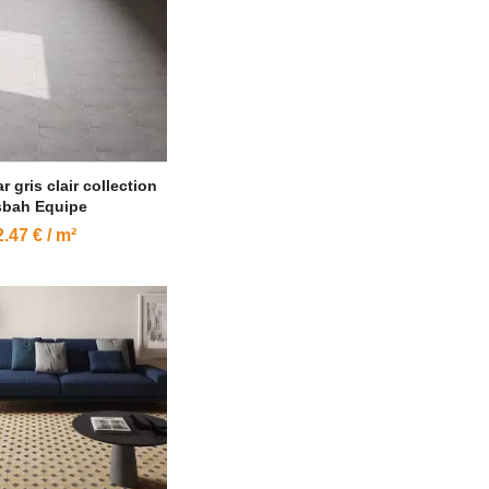
r gris clair collection
bah Equipe
.47 € / m²