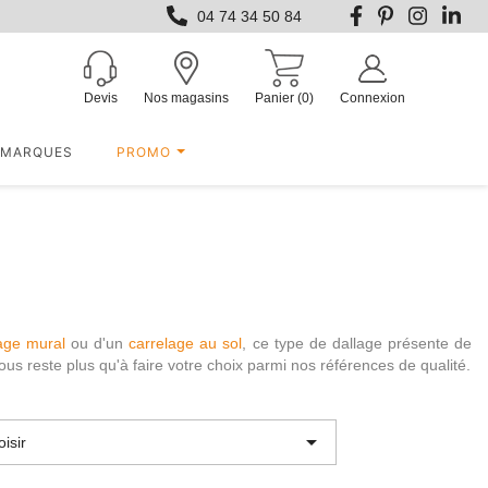
04 74 34 50 84
Devis
Nos magasins
Panier
(0)
Connexion
MARQUES
PROMO
age mural
ou d'un
carrelage au sol
, ce type de dallage présente de
 vous reste plus qu'à faire votre choix parmi nos références de qualité.

isir