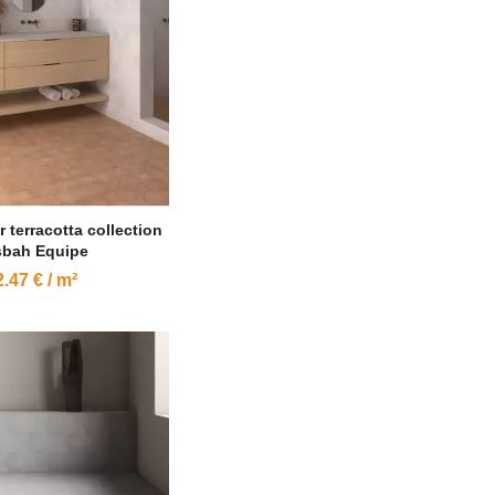
r terracotta collection
bah Equipe
.47 € / m²