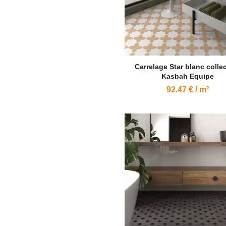
Carrelage Star blanc colle
Kasbah Equipe
92.47 € / m²