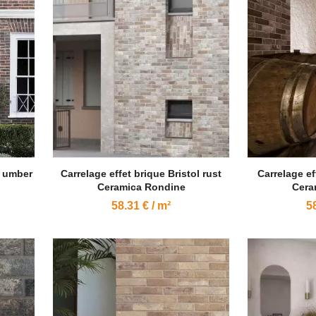
l umber
Carrelage effet brique Bristol rust
Carrelage ef
Ceramica Rondine
Cera
58.31 € / m²
58