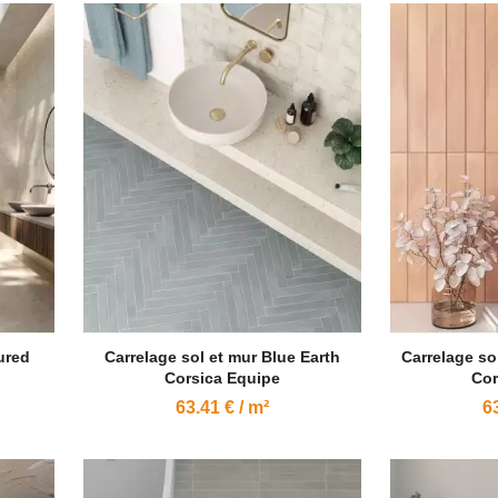
ured
Carrelage sol et mur Blue Earth
Carrelage so
Corsica Equipe
Cor
63.41 € / m²
63