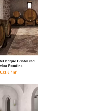
fet brique Bristol red
mica Rondine
.31 € / m²