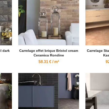
l dark
Carrelage effet brique Bristol cream
Carrelage Sta
Ceramica Rondine
Kas
58.31 € / m²
92