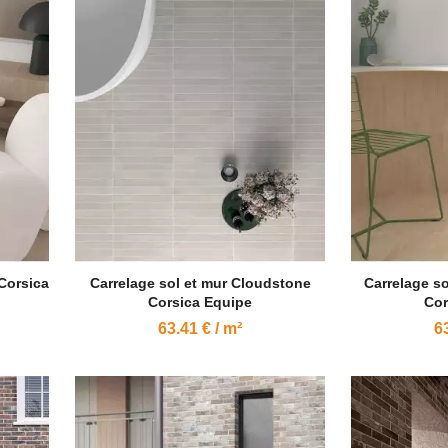
 Corsica
Carrelage sol et mur Cloudstone
Carrelage so
Corsica Equipe
Cor
63.41 € / m²
63