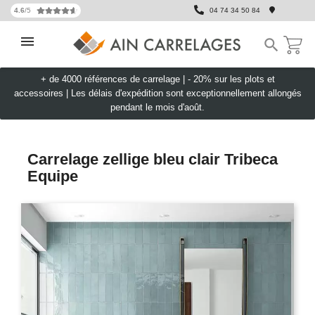
4.6
/5
04 74 34 50 84

+ de 4000 références de carrelage |
- 20% sur les plots et
accessoires
|
Les délais d'expédition sont exceptionnellement allongés
pendant le mois d'août.
Carrelage zellige bleu clair Tribeca
Equipe