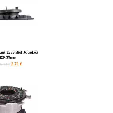
lant Essentiel Jouplast
H29-39mm
2,71 €
 € TTC