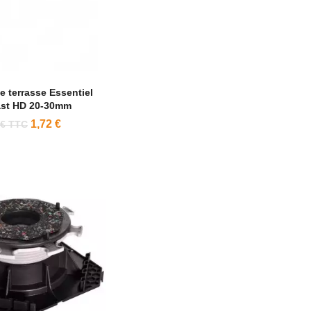
le terrasse Essentiel
ast HD 20-30mm
1,72 €
 € TTC