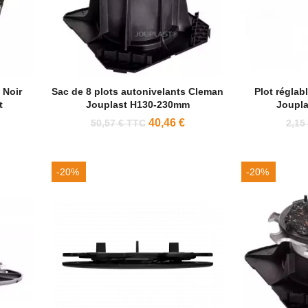
 Noir
Sac de 8 plots autonivelants Cleman
Plot réglab
t
Jouplast H130-230mm
Joupl
40,46 €
50,57 € TTC
2,15
-20%
-20%