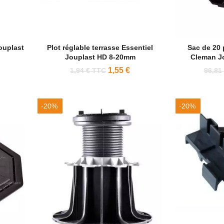
ouplast
Plot réglable terrasse Essentiel
Sac de 20 
Jouplast HD 8-20mm
Cleman J
1,55 €
1,94 € TTC
96,81
-20%
-20%