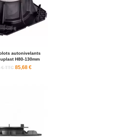
plots autonivelants
ouplast H80-130mm
85,68 €
 € TTC