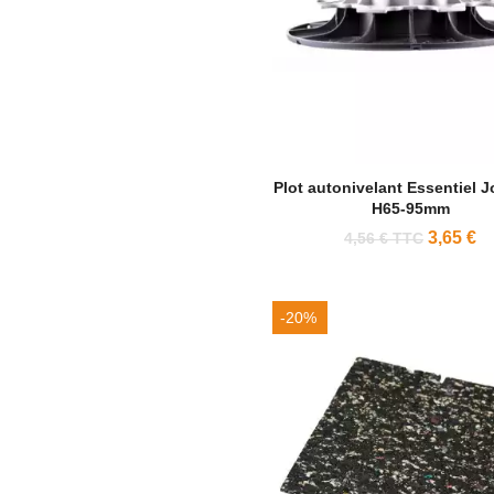
Plot autonivelant Essentiel J
H65-95mm
3,65 €
4,56 € TTC
-20%