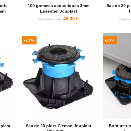
ants
100 gommes acoustiques 3mm
Sac de 20 p
5mm
Essentiel Jouplast
46,08 €
57,60 € TTC
79,80
-20%
-20%
plast
Sac de 20 plots Cleman Jouplast
Bordure ter