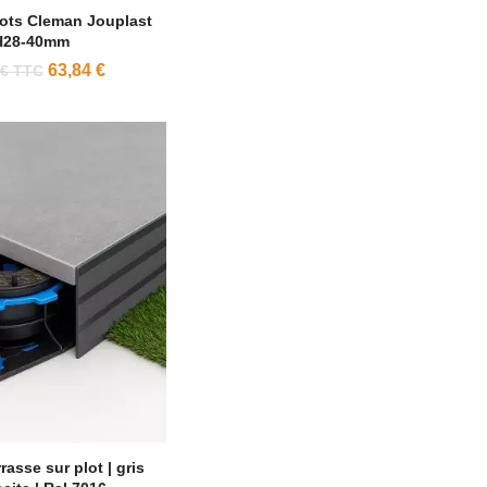
lots Cleman Jouplast
H28-40mm
63,84 €
 € TTC
rasse sur plot | gris