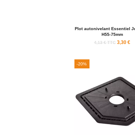
Plot autonivelant Essentiel J
H55-75mm
3,30 €
4,13 € TTC
-20%