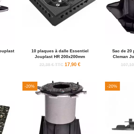
ouplast
10 plaques à dalle Essentiel
Sac de 20 
Jouplast HR 200x200mm
Cleman J
17,90 €
22,38 € TTC
107,10
-20%
-20%