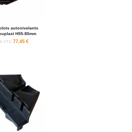
plots autonivelants
ouplast H55-80mm
77,45 €
 € TTC