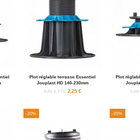
ntiel
Plot réglable terrasse Essentiel
Plot réglab
m
Jouplast HD 140-230mm
Joupl
2,25 €
2,81 € TTC
2,29
-20%
-20%