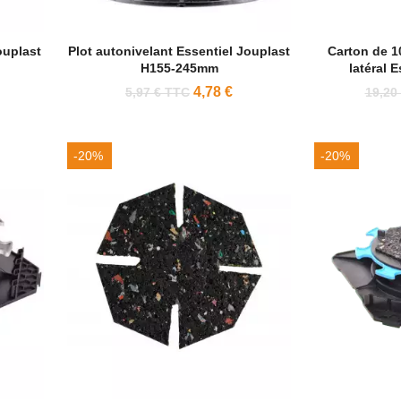
ouplast
Plot autonivelant Essentiel Jouplast
Carton de 1
H155-245mm
latéral 
4,78 €
5,97 € TTC
19,20
-20%
-20%