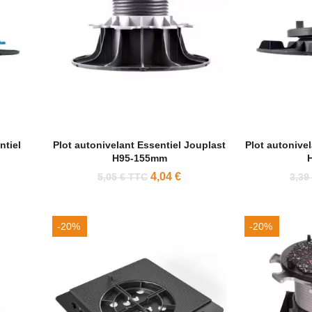
ntiel
Plot autonivelant Essentiel Jouplast
Plot autonive
H95-155mm
4,04 €
5,05 € TTC
3,39
-20%
-20%