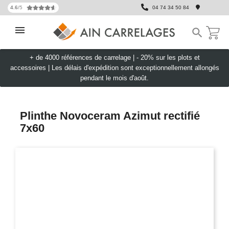
4.6
/5
04 74 34 50 84

+ de 4000 références de carrelage |
- 20% sur les plots et
accessoires
|
Les délais d'expédition sont exceptionnellement allongés
pendant le mois d'août.
Plinthe Novoceram Azimut rectifié
7x60