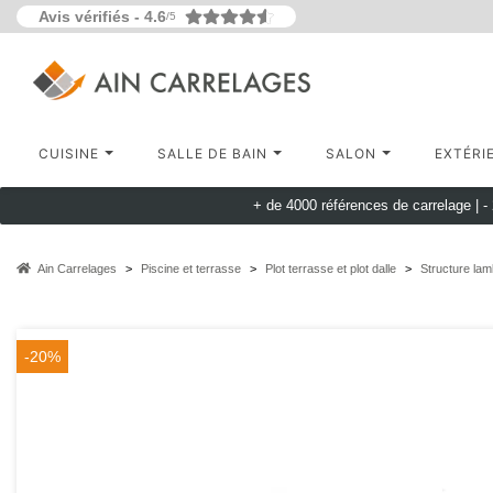
Avis vérifiés -
4.6
/5
CUISINE
SALLE DE BAIN
SALON
EXTÉRI
+ de 4000 références de carrelage |
-
Ain Carrelages
Piscine et terrasse
Plot terrasse et plot dalle
Structure la
-20%