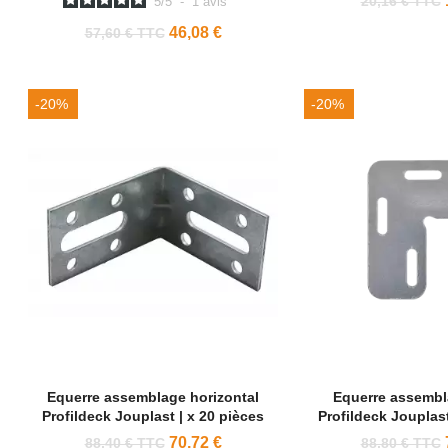
20,16 € TTC
5
/
5
-
1
avis
46,08 €
57,60 € TTC
-20%
-20%
Equerre assemblage horizontal
Equerre assembla
Profildeck Jouplast | x 20 pièces
Profildeck Jouplast
70,72 €
88,40 € TTC
88,80 € TTC