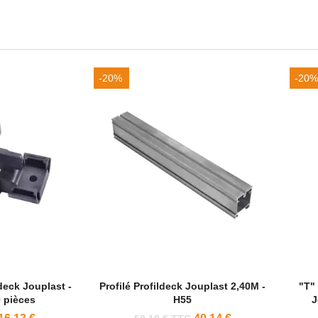
-20%
-20%
ldeck Jouplast -
Profilé Profildeck Jouplast 2,40M -
"T" 
 pièces
H55
J