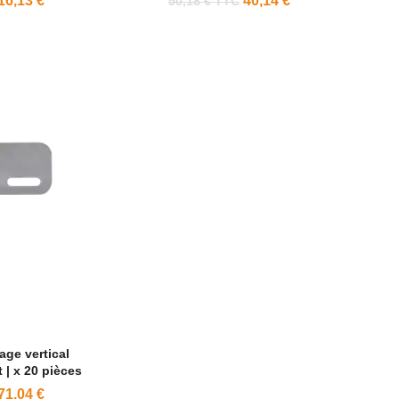
16,13 €
40,14 €
50,18 € TTC
ge vertical
 | x 20 pièces
71,04 €