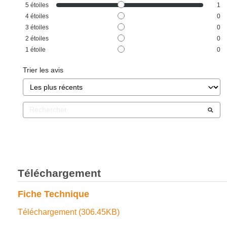
5
étoiles
1
4
étoiles
0
3
étoiles
0
2
étoiles
0
1
étoile
0
Trier les avis
Téléchargement
Fiche Technique
Téléchargement (306.45KB)