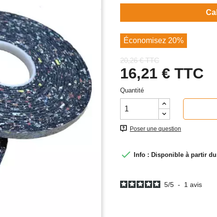
Ca
Économisez 20%
20,26 € TTC
16,21 €
TTC
Quantité
Poser une question

Info : Disponible à partir du
5
/
5
-
1
avis