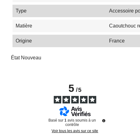
Type
Accessoire po
Matière
Caoutchouc r
Origine
France
État
Nouveau
5
/
5
Basé sur
1
avis soumis à un
contrôle
Voir tous les avis sur ce site