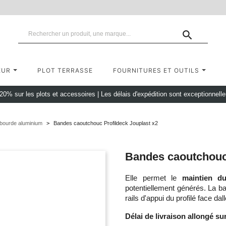

EUR
PLOT TERRASSE
FOURNITURES ET OUTILS
 20% sur les plots et accessoires
|
Les délais d'expédition sont exceptionnell
mbourde aluminium
Bandes caoutchouc Profildeck Jouplast x2
Bandes caoutchouc 
Elle permet le
maintien du
potentiellement générés. La ba
rails d'appui du profilé face dall
Délai de livraison allongé sur