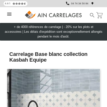
4.6
/5
04 74 34 50 84

+ de 4000 références de carrelage |
- 20% sur les plots et
accessoires
|
Les délais d'expédition sont exceptionnellement allongés
pendant le mois d'août.
Carrelage Base blanc collection
Kasbah Equipe