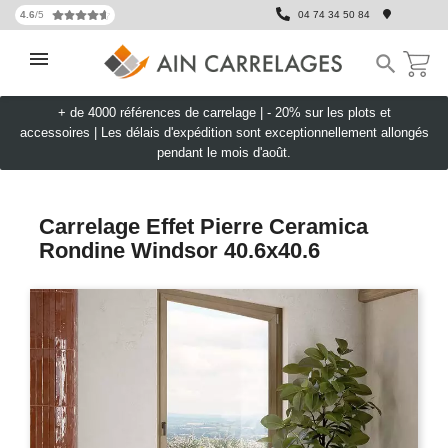
4.6
/5
04 74 34 50 84

+ de 4000 références de carrelage |
- 20% sur les plots et
accessoires
|
Les délais d'expédition sont exceptionnellement allongés
pendant le mois d'août.
Carrelage Effet Pierre Ceramica
Rondine Windsor 40.6x40.6