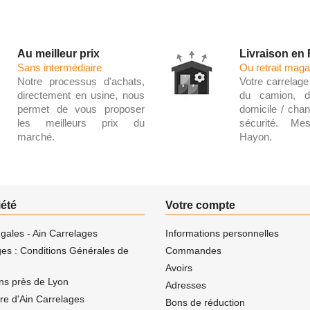
Au meilleur prix
Livraison en
Sans intermédiaire
Ou retrait maga
Notre processus d'achats,
Votre carrelage 
directement en usine, nous
du camion, d
permet de vous proposer
domicile / chant
les meilleurs prix du
sécurité. Me
marché.
Hayon.
iété
Votre compte
gales - Ain Carrelages
Informations personnelles
ges : Conditions Générales de
Commandes
Avoirs
ns près de Lyon
Adresses
ire d'Ain Carrelages
Bons de réduction