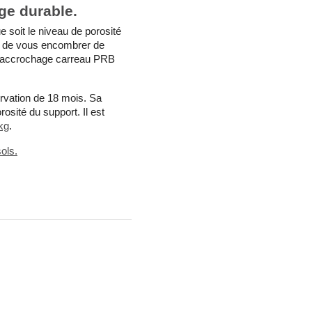
ge durable.
e soit le niveau de porosité
n de vous encombrer de
e d’accrochage carreau PRB
ervation de 18 mois. Sa
osité du support. Il est
kg
.
ols.