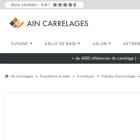
Avis vérifiés -
4.6
/5
CUISINE
SALLE DE BAIN
SALON
EXTÉRI
+ de 4000 références de carrelage |
-
Ain Carrelages
Fournitures et outils
Fournitures
Primaire d'accrochage