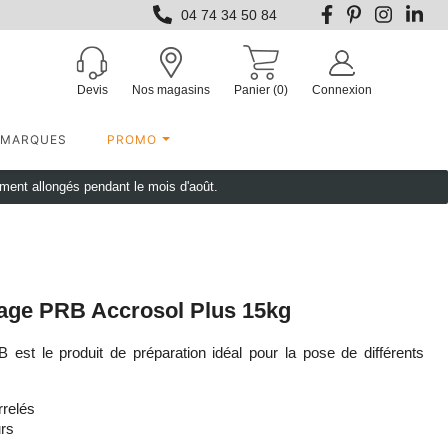
04 74 34 50 84
Devis
Nos magasins
Panier
(0)
Connexion
MARQUES
PROMO
ement allongés pendant le mois d'août.
hage PRB Accrosol Plus 15kg
est le produit de préparation idéal pour la pose de différents
rrelés
urs