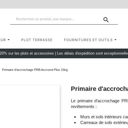

EUR
PLOT TERRASSE
FOURNITURES ET OUTILS
 20% sur les plots et accessoires
|
Les délais d'expédition sont exceptionnell
Primaire d'accrochage PRB Accrosol Plus 15kg
Primaire d'accroc
Le primaire d’accrochage PRB 
revêtements :
Murs et sols intérieurs ca
Carreaux de sols extérie