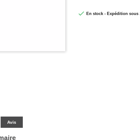

En stock - Expédition sous
Avis
maire