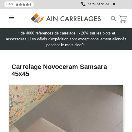
4.6
/5
04 74 34 50 84

+ de 4000 références de carrelage |
- 20% sur les plots et
accessoires
|
Les délais d'expédition sont exceptionnellement allongés
pendant le mois d'août.
Carrelage Novoceram Samsara
45x45