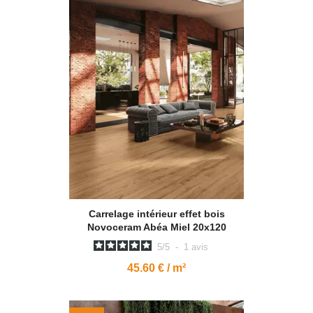
Carrelage intérieur effet bois
Novoceram Abéa Miel 20x120
5
/
5
-
1
avis
45.60 € / m²