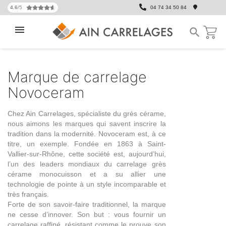
4.6
/5
04 74 34 50 84

Marque de carrelage
Novoceram
Chez Ain Carrelages, spécialiste du grès cérame,
nous aimons les marques qui savent inscrire la
tradition dans la modernité. Novoceram est, à ce
titre, un exemple. Fondée en 1863 à Saint-
Vallier-sur-Rhône, cette société est, aujourd’hui,
l’un des leaders mondiaux du carrelage grès
cérame monocuisson et a su allier une
technologie de pointe à un style incomparable et
très français.
Forte de son savoir-faire traditionnel, la marque
ne cesse d’innover. Son but : vous fournir un
carrelage raffiné,
résistant
comme le prouve son