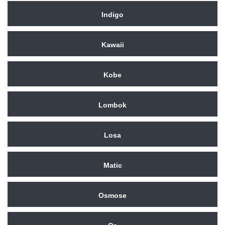
Indigo
Kawaii
Kobe
Lombok
Losa
Matic
Osmose