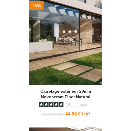
-15%
Carrelage extérieur 20mm
Novoceram Tiber Natural
5
/
5
-
1
avis
44.08 € / m²
51.86 € / m²