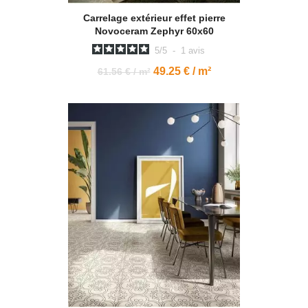
Carrelage extérieur effet pierre
Novoceram Zephyr 60x60
5
/
5
-
1
avis
49.25 € / m²
61.56 € / m²