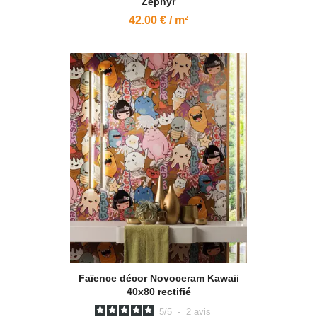
Zephyr
42.00 € / m²
Faïence décor Novoceram Kawaii
40x80 rectifié
5
/
5
-
2
avis