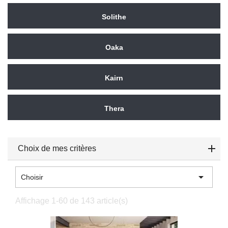
Solithe
Oaka
Kairn
Thera
Choix de mes critères

Choisir
Affichage 1-60 de 143 article(s)