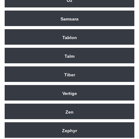
Oz
Samsara
Tablon
Talm
Tiber
Vertige
Zen
Zephyr