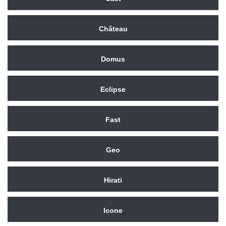
Château
Domus
Eclipse
Fast
Geo
Hirati
Icone