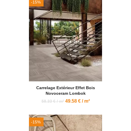
-15%
Carrelage Extérieur Effet Bois
Novoceram Lombok
49.58 € / m²
58.33 € / m²
-15%