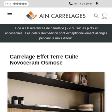
4.6
/5
04 74 34 50 84

+ de 4000 références de carrelage |
- 20% sur les plots et
accessoires
|
Les délais d'expédition sont exceptionnellement allongés
pendant le mois d'août.
Carrelage Effet Terre Cuite
Novoceram Osmose