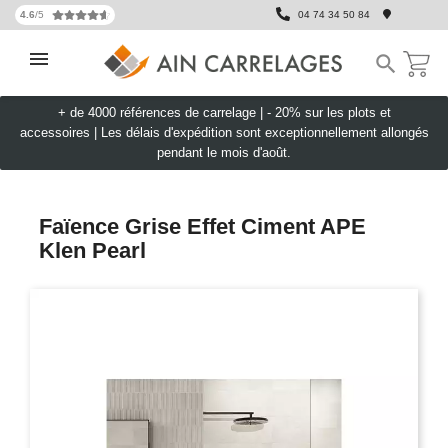
4.6
/5
04 74 34 50 84

+ de 4000 références de carrelage |
- 20% sur les plots et
accessoires
|
Les délais d'expédition sont exceptionnellement allongés
pendant le mois d'août.
Faïence Grise Effet Ciment APE
Klen Pearl