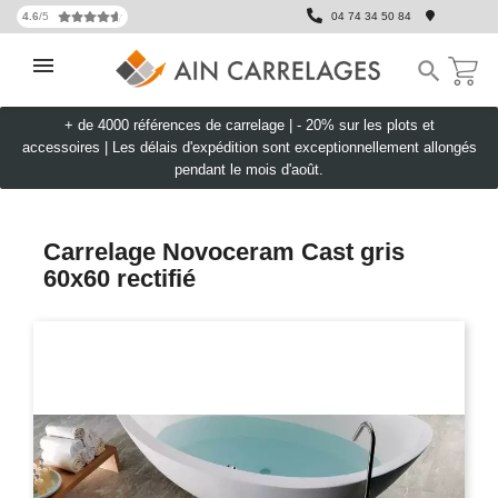
4.6
/5
04 74 34 50 84

+ de 4000 références de carrelage |
- 20% sur les plots et
accessoires
|
Les délais d'expédition sont exceptionnellement allongés
pendant le mois d'août.
Carrelage Novoceram Cast gris
60x60 rectifié