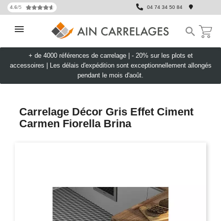
4.6
/5
04 74 34 50 84

+ de 4000 références de carrelage |
- 20% sur les plots et
accessoires
|
Les délais d'expédition sont exceptionnellement allongés
pendant le mois d'août.
Carrelage Décor Gris Effet Ciment
Carmen Fiorella Brina