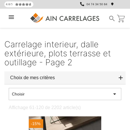
4.6
/5
04 74 34 50 84

Carrelage interieur, dalle
extérieure, plots terrasse et
outillage - Page 2
Choix de mes critères

Choisir
Affichage 61-120 de 2202 article(s)
-15%