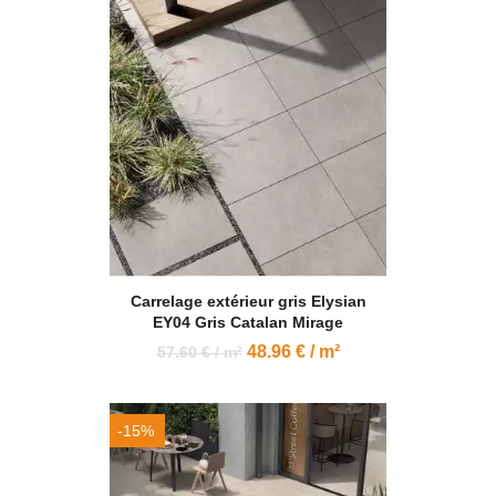
Carrelage extérieur gris Elysian
EY04 Gris Catalan Mirage
48.96 € / m²
57.60 € / m²
-15%