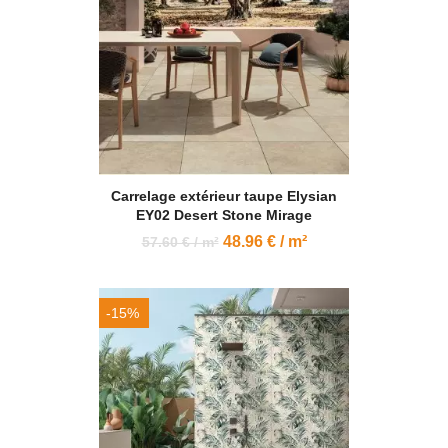
Carrelage extérieur taupe Elysian
EY02 Desert Stone Mirage
48.96 € / m²
57.60 € / m²
-15%