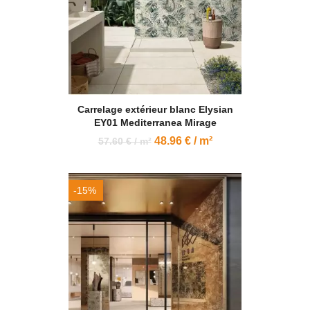
Carrelage extérieur blanc Elysian
EY01 Mediterranea Mirage
48.96 € / m²
57.60 € / m²
-15%