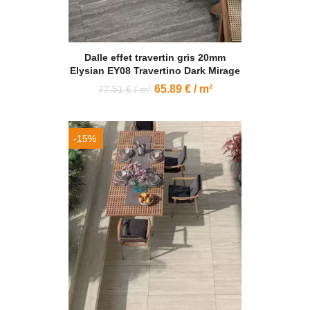
Dalle effet travertin gris 20mm
Elysian EY08 Travertino Dark Mirage
65.89 € / m²
77.51 € / m²
-15%