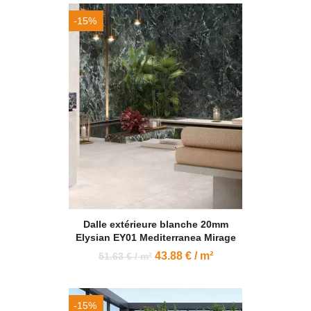
-15%
Dalle extérieure blanche 20mm
Elysian EY01 Mediterranea Mirage
43.88 € / m²
51.63 € / m²
-15%