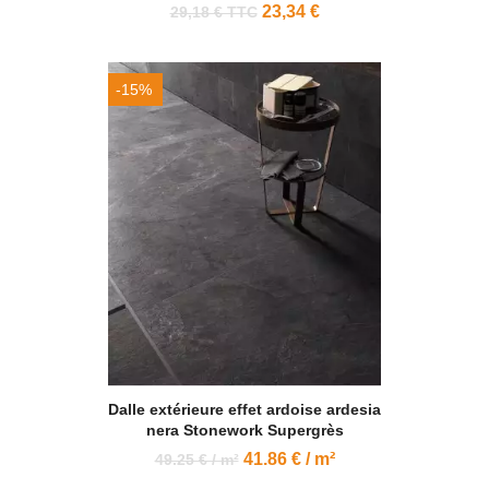
23,34 €
29,18 € TTC
-15%
Dalle extérieure effet ardoise ardesia
nera Stonework Supergrès
41.86 € / m²
49.25 € / m²