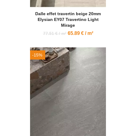
Dalle effet travertin beige 20mm
Elysian EY07 Travertino Light
Mirage
65.89 € / m²
77.51 € / m²
-15%