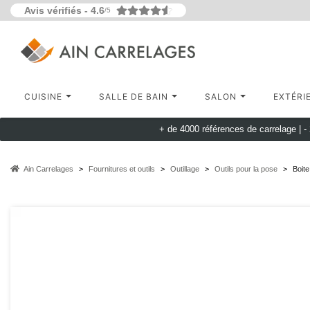
Avis vérifiés -
4.6
/5
CUISINE
SALLE DE BAIN
SALON
EXTÉRI
+ de 4000 références de carrelage |
-
Ain Carrelages
Fournitures et outils
Outillage
Outils pour la pose
Boit