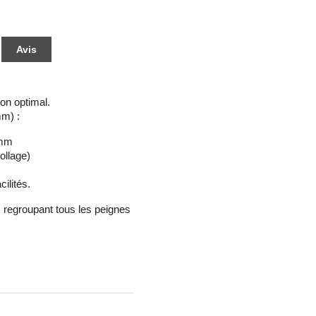
Avis
ion optimal.
m) :
 mm
ollage)
ilités.
, regroupant tous les peignes