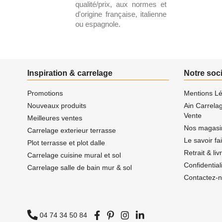
qualité/prix, aux normes et
d'origine française, italienne
ou espagnole.
Inspiration & carrelage
Notre soc
Promotions
Mentions Lé
Nouveaux produits
Ain Carrela
Vente
Meilleures ventes
Nos magasi
Carrelage exterieur terrasse
Le savoir fa
Plot terrasse et plot dalle
Retrait & li
Carrelage cuisine mural et sol
Confidentia
Carrelage salle de bain mur & sol
Contactez-
04 74 34 50 84