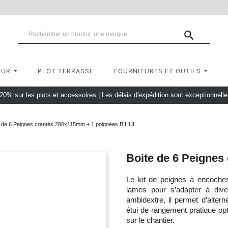

EUR
PLOT TERRASSE
FOURNITURES ET OUTILS
 20% sur les plots et accessoires
|
Les délais d'expédition sont exceptionnell
e de 6 Peignes crantés 280x115mm + 1 poignées BIHUI
Boite de 6 Peignes
Le kit de peignes à encoche
lames pour s’adapter à dive
ambidextre, il permet d’altern
étui de rangement pratique opt
sur le chantier.