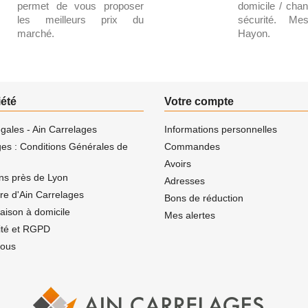
permet de vous proposer
domicile / chant
les meilleurs prix du
sécurité. Me
marché.
Hayon.
iété
Votre compte
gales - Ain Carrelages
Informations personnelles
ges : Conditions Générales de
Commandes
Avoirs
ns près de Lyon
Adresses
ire d'Ain Carrelages
Bons de réduction
vraison à domicile
Mes alertes
lité et RGPD
nous