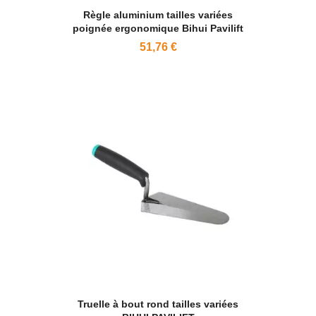
Règle aluminium tailles variées
poignée ergonomique Bihui Pavilift
51,76 €
Truelle à bout rond tailles variées