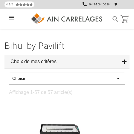
4.6
/5
04 74 34 50 84

Bihui by Pavilift
Choix de mes critères

Choisir
Affichage 1-57 de 57 article(s)