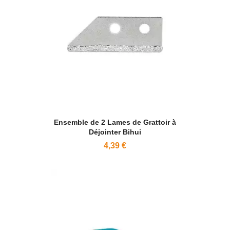
Ensemble de 2 Lames de Grattoir à
Déjointer Bihui
4,39 €