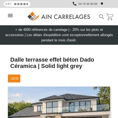
4.6
/5
04 74 34 50 84

+ de 4000 références de carrelage |
- 20% sur les plots et
accessoires
|
Les délais d'expédition sont exceptionnellement allongés
pendant le mois d'août.
Dalle terrasse effet béton Dado
Céramica | Solid light grey
-15%