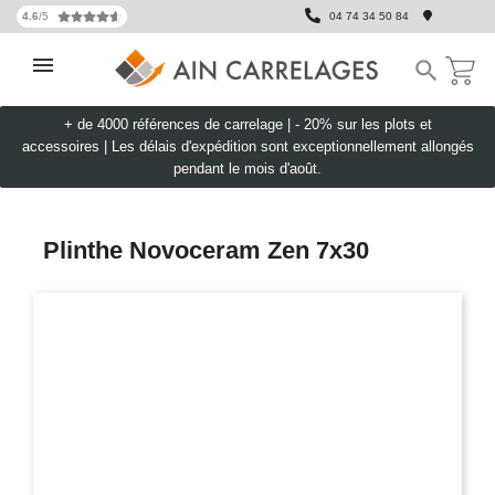
4.6
/5
04 74 34 50 84

+ de 4000 références de carrelage |
- 20% sur les plots et
accessoires
|
Les délais d'expédition sont exceptionnellement allongés
pendant le mois d'août.
Plinthe Novoceram Zen 7x30