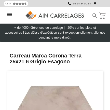
4.6
/5
04 74 34 50 84

+ de 4000 références de carrelage |
- 20% sur les plots et
accessoires
|
Les délais d'expédition sont exceptionnellement allongés
pendant le mois d'août.
Carreau Marca Corona Terra
25x21.6 Grigio Esagono