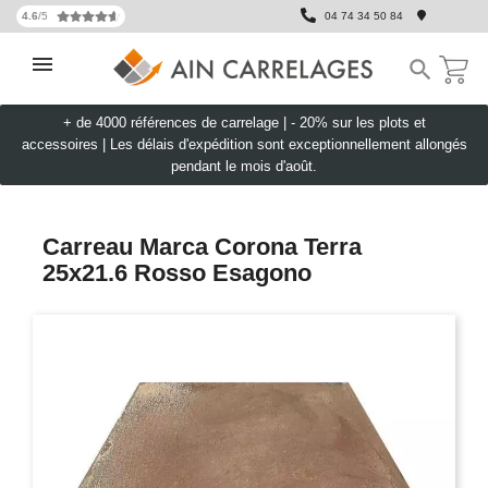
4.6
/5
04 74 34 50 84

+ de 4000 références de carrelage |
- 20% sur les plots et
accessoires
|
Les délais d'expédition sont exceptionnellement allongés
pendant le mois d'août.
Carreau Marca Corona Terra
25x21.6 Rosso Esagono