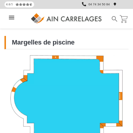
4.6
/5
04 74 34 50 84

Margelles de piscine