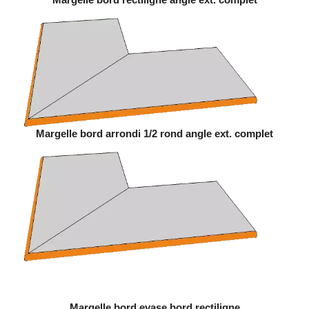
Margelle bord arrondi 1/2 rond angle ext. complet
Margelle bord evase bord rectiligne