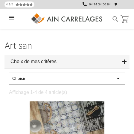
4.6
/5
04 74 34 50 84

Artisan
Choix de mes critères

Choisir
Affichage 1-4 de 4 article(s)