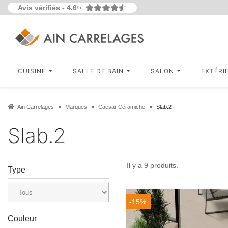
Avis vérifiés -
4.6
/5
CUISINE
SALLE DE BAIN
SALON
EXTÉRI
Ain Carrelages
Marques
Caesar Céramiche
Slab.2
Slab.2
Il y a 9 produits.
Type
-15%
Couleur