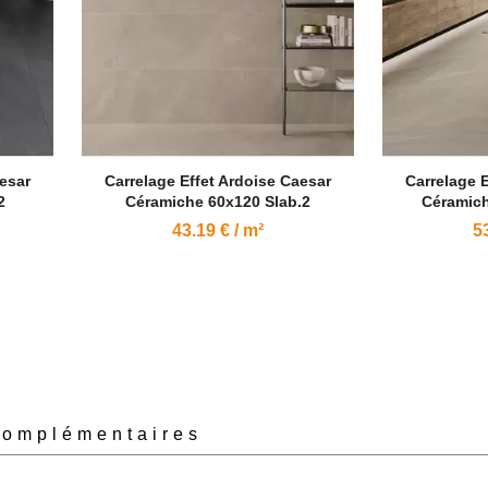
aesar
Carrelage Effet Ardoise Caesar
Carrelage 
2
Céramiche 60x120 Slab.2
Céramich
43.19 € / m²
53
complémentaires