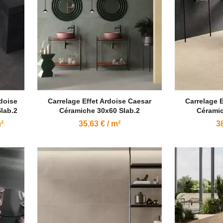
rdoise
Carrelage Effet Ardoise Caesar
Carrelage 
lab.2
Céramiche 30x60 Slab.2
Céramic
²
35.63 € / m²
38