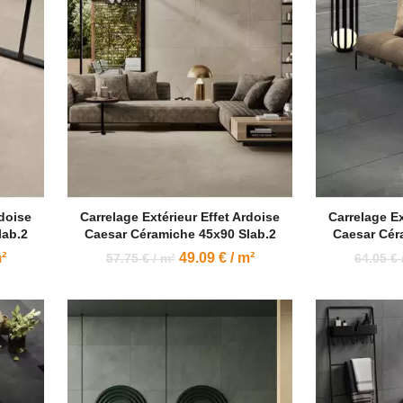
rdoise
Carrelage Extérieur Effet Ardoise
Carrelage Ex
lab.2
Caesar Céramiche 45x90 Slab.2
Caesar Cér
²
49.09 € / m²
57.75 € / m²
64.05 € 