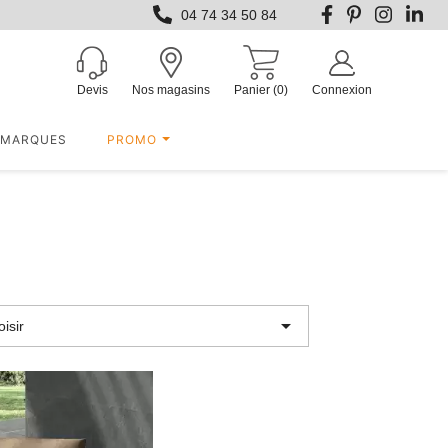
04 74 34 50 84
Devis
Nos magasins
Panier
(0)
Connexion
MARQUES
PROMO

isir