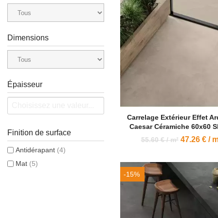
Dimensions
Épaisseur
Carrelage Extérieur Effet A
Caesar Céramiche 60x60 S
Finition de surface
47.26 € / m
55.60 € / m²
Antidérapant
(4)
Mat
(5)
-15%