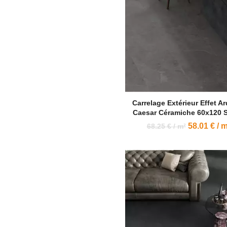
Carrelage Extérieur Effet A
Caesar Céramiche 60x120 S
58.01 € / m
68.25 € / m²