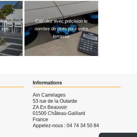
amme
Calculez avec précision le
r vos
nombre de plots pour votre
terrasse
Informations
Ain Carrelages
53 rue de la Outarde
ZA En Beauvoir
01500 Château-Gaillard
France
Appelez-nous :
04 74 34 50 84