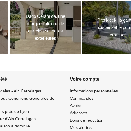
Dado Céramica, une
Profildeck, la g
marque italienne de
indispensable pou
carrelage et dalles
terrasses
exterieures
iété
Votre compte
gales - Ain Carrelages
Informations personnelles
ges : Conditions Générales de
Commandes
Avoirs
ns près de Lyon
Adresses
ire d'Ain Carrelages
Bons de réduction
vraison à domicile
Mes alertes