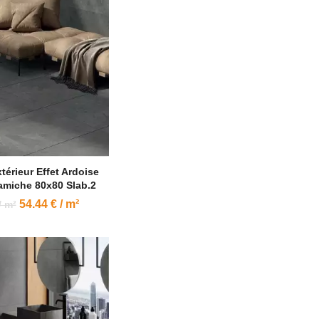
térieur Effet Ardoise
amiche 80x80 Slab.2
54.44 € / m²
/ m²