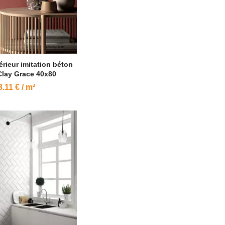
érieur imitation béton
Clay Grace 40x80
3.11 € / m²