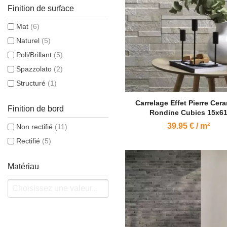
Finition de surface
Mat
(6)
Naturel
(5)
Poli/Brillant
(5)
Spazzolato
(2)
Structuré
(1)
Carrelage Effet Pierre Cer
Finition de bord
Rondine Cubics 15x6
39.95 € / m²
Non rectifié
(11)
Rectifié
(5)
Matériau