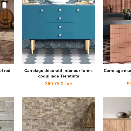
ol red
Carrelage décoratif intérieur forme
Carrelage mur
coquillage Terratinta
360.75 € / m²
99