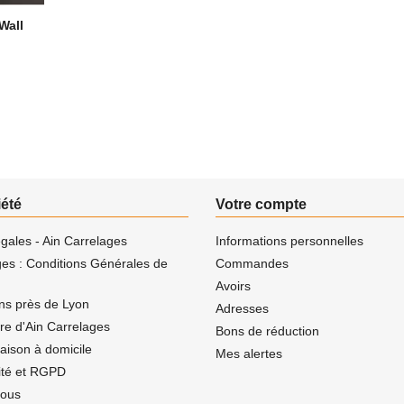
Wall
iété
Votre compte
gales - Ain Carrelages
Informations personnelles
ges : Conditions Générales de
Commandes
Avoirs
ns près de Lyon
Adresses
ire d'Ain Carrelages
Bons de réduction
vraison à domicile
Mes alertes
lité et RGPD
nous