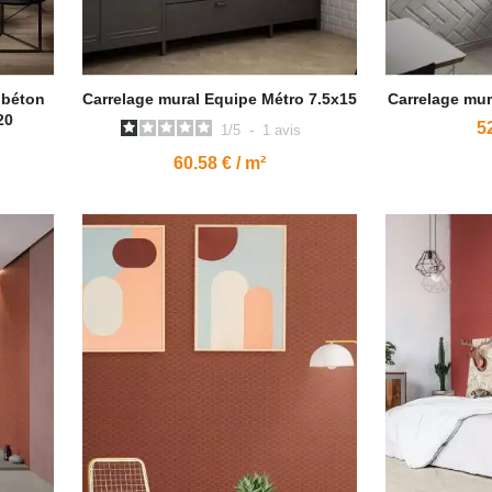
n béton
Carrelage mural Equipe Métro 7.5x15
Carrelage mur
20
52
1
/
5
-
1
avis
60.58 € / m²