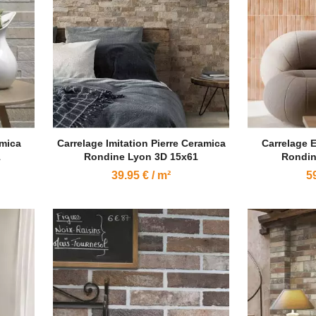
amica
Carrelage Imitation Pierre Ceramica
Carrelage E
1
Rondine Lyon 3D 15x61
Rondin
39.95 € / m²
59