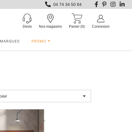
04 74 34 50 84
Devis
Nos magasins
Panier
(0)
Connexion
MARQUES
PROMO

isir