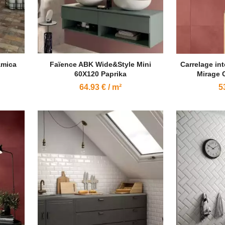
amica
Faïence ABK Wide&Style Mini
Carrelage int
60X120 Paprika
Mirage 
64.93 € / m²
5