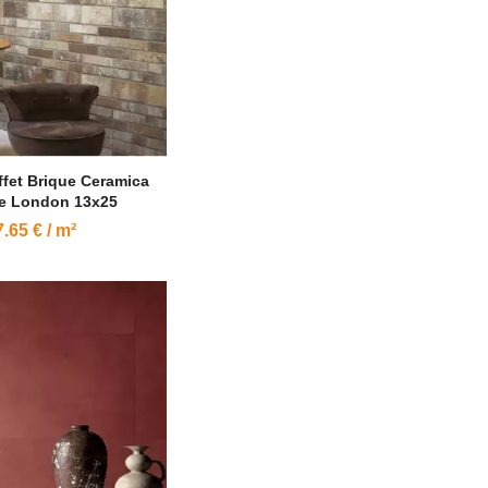
ffet Brique Ceramica
e London 13x25
.65 € / m²