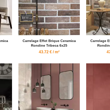
amica
Carrelage Effet Brique Ceramica
Carrelage E
Rondine Tribeca 6x25
Rondin
43.72 € / m²
47