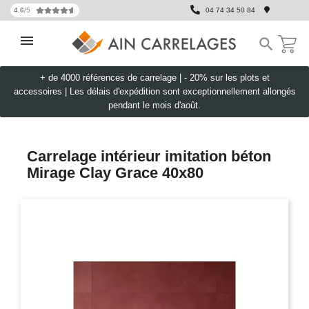
4.6
/5
04 74 34 50 84

+ de 4000 références de carrelage |
- 20% sur les plots et
accessoires
|
Les délais d'expédition sont exceptionnellement allongés
pendant le mois d'août.
Carrelage intérieur imitation béton
Mirage Clay Grace 40x80