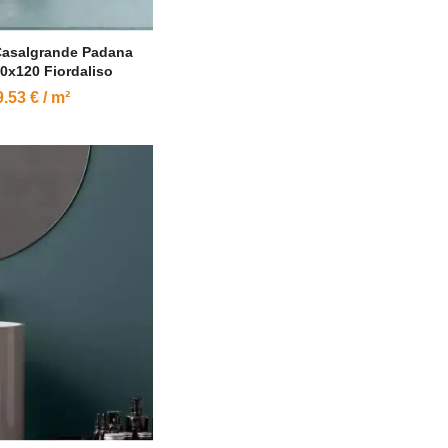
Casalgrande Padana
40x120 Fiordaliso
.53 € / m²