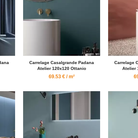
dana
Carrelage Casalgrande Padana
Carrelage 
Atelier 120x120 Ottanio
Atelier
69.53 € / m²
69