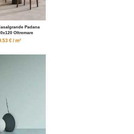
Casalgrande Padana
 60x120 Oltremare
.53 € / m²