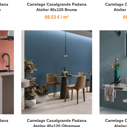
dana
Carrelage Casalgrande Padana
Carrelage 
o
Atelier 40x120 Brume
Atelie
69.53 € / m²
69
dana
Carrelage Casalgrande Padana
Carrelage 
Atelier 40x120 Oltremare
Atelie