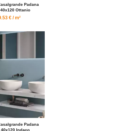
Casalgrande Padana
r 40x120 Ottanio
.53 € / m²
Casalgrande Padana
r 40x120 Indaco