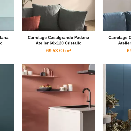
dana
Carrelage Casalgrande Padana
Carrelage 
so
Atelier 60x120 Cristallo
Atelie
69.53 € / m²
69