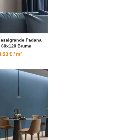
Casalgrande Padana
r 60x120 Brume
.53 € / m²