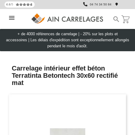
4.6
/5
04 74 34 50 84

+ de 4000 références de carrelage |
- 20% sur les plots et
accessoires
|
Les délais d'expédition sont exceptionnellement allongés
pendant le mois d'août.
Carrelage intérieur effet béton
Terratinta Betontech 30x60 rectifié
mat