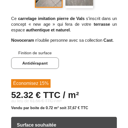
Ce
carrelage imitation pierre de Vals
s’inscrit dans un
concept « new age » qui fera de votre
terrasse
un
espace
authentique et naturel
.
Novoceram
n’oublie personne avec sa collection
Cast
.
Finition de surface
Antidérapant
Économisez 15%
52.32 € TTC / m²
au lieu de
61.56 € TTC / m²
Vendu par boite de 0.72 m² soit
37,67 €
TTC
Surface souhaitée