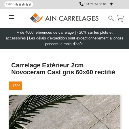
4.6
/5
04 74 34 50 84

+ de 4000 références de carrelage |
- 20% sur les plots et
accessoires
|
Les délais d'expédition sont exceptionnellement allongés
pendant le mois d'août.
Carrelage Extérieur 2cm
Novoceram Cast gris 60x60 rectifié
-15%