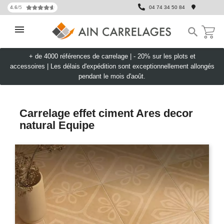
4.6
/5
04 74 34 50 84

+ de 4000 références de carrelage |
- 20% sur les plots et
accessoires
|
Les délais d'expédition sont exceptionnellement allongés
pendant le mois d'août.
Carrelage effet ciment Ares decor
natural Equipe