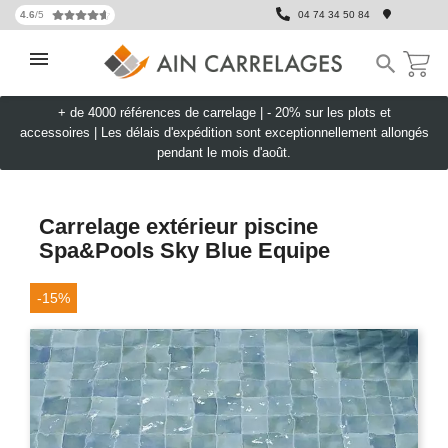
4.6
/5
04 74 34 50 84

+ de 4000 références de carrelage |
- 20% sur les plots et
accessoires
|
Les délais d'expédition sont exceptionnellement allongés
pendant le mois d'août.
Carrelage extérieur piscine
Spa&Pools Sky Blue Equipe
-15%