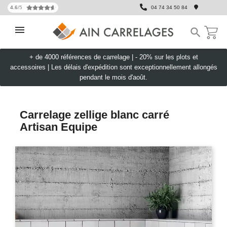
4.6
/5
04 74 34 50 84

+ de 4000 références de carrelage |
- 20% sur les plots et
accessoires
|
Les délais d'expédition sont exceptionnellement allongés
pendant le mois d'août.
Carrelage zellige blanc carré
Artisan Equipe