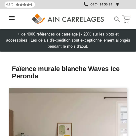
4.6
/5
04 74 34 50 84

+ de 4000 références de carrelage |
- 20% sur les plots et
accessoires
|
Les délais d'expédition sont exceptionnellement allongés
pendant le mois d'août.
Faïence murale blanche Waves Ice
Peronda