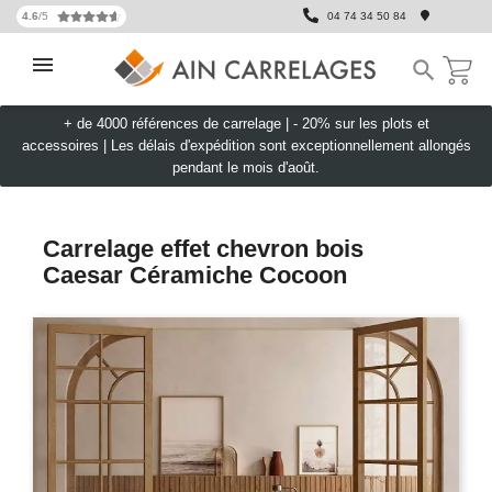
4.6
/5
04 74 34 50 84

+ de 4000 références de carrelage |
- 20% sur les plots et
accessoires
|
Les délais d'expédition sont exceptionnellement allongés
pendant le mois d'août.
Carrelage effet chevron bois
Caesar Céramiche Cocoon