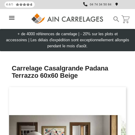
4.6
/5
04 74 34 50 84

+ de 4000 références de carrelage |
- 20% sur les plots et
accessoires
|
Les délais d'expédition sont exceptionnellement allongés
pendant le mois d'août.
Carrelage Casalgrande Padana
Terrazzo 60x60 Beige