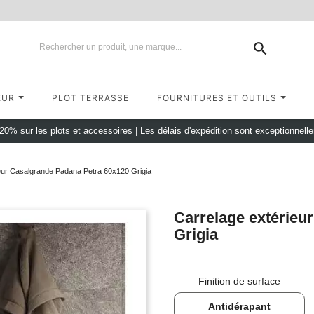

EUR
PLOT TERRASSE
FOURNITURES ET OUTILS
 20% sur les plots et accessoires
|
Les délais d'expédition sont exceptionnell
eur Casalgrande Padana Petra 60x120 Grigia
Carrelage extérieu
Grigia
Finition de surface
Antidérapant