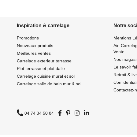
Inspiration & carrelage
Notre soc
Promotions
Mentions Lé
Nouveaux produits
Ain Carrela
Vente
Meilleures ventes
Nos magasi
Carrelage exterieur terrasse
Le savoir fa
Plot terrasse et plot dalle
Retrait & li
Carrelage cuisine mural et sol
Confidentia
Carrelage salle de bain mur & sol
Contactez-
04 74 34 50 84