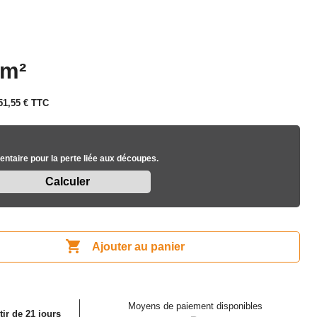
 m²
51,55 €
TTC
ntaire pour la perte liée aux découpes.

Ajouter au panier
Moyens de paiement disponibles
tir de 21 jours