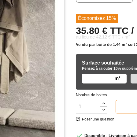
Économisez 15%
35.80 € TTC /
au lieu de
42.12 € TTC / m²
Vendu par boite de 1.44 m² soit
Surface souhaitée
Pensez à rajouter 10% suppléme
m²
Nombre de boites
Poser une question

Disponible - Livraison à par