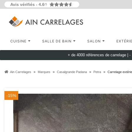
Avis vérifiés -
4.6
/5
CUISINE
SALLE DE BAIN
SALON
EXTÉRI
+ de 4000 références de carrelage |
-
Ain Carrelages
Marques
Casalgrande Padana
Petra
Carrelage extéri
-15%