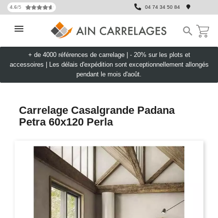
4.6
/5
04 74 34 50 84

+ de 4000 références de carrelage |
- 20% sur les plots et
accessoires
|
Les délais d'expédition sont exceptionnellement allongés
pendant le mois d'août.
Carrelage Casalgrande Padana
Petra 60x120 Perla