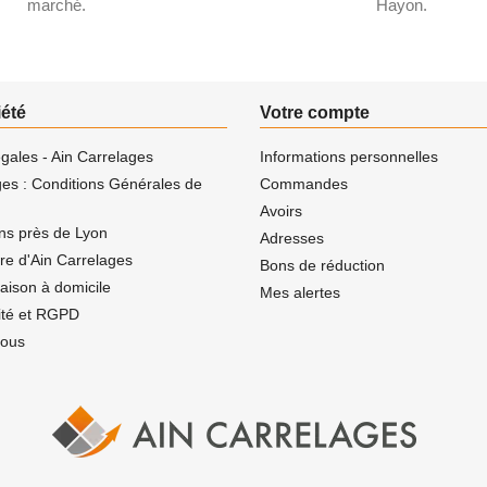
marché.
Hayon.
iété
Votre compte
gales - Ain Carrelages
Informations personnelles
ges : Conditions Générales de
Commandes
Avoirs
ns près de Lyon
Adresses
ire d'Ain Carrelages
Bons de réduction
vraison à domicile
Mes alertes
lité et RGPD
nous