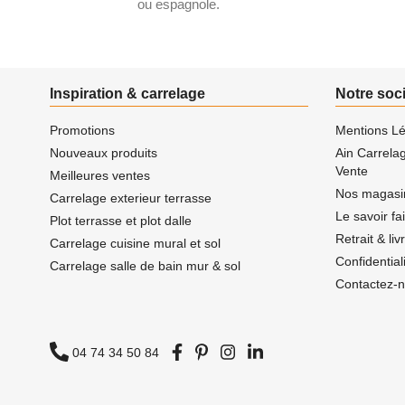
ou espagnole.
Inspiration & carrelage
Notre soc
Promotions
Mentions Lé
Nouveaux produits
Ain Carrela
Vente
Meilleures ventes
Nos magasi
Carrelage exterieur terrasse
Le savoir fa
Plot terrasse et plot dalle
Retrait & li
Carrelage cuisine mural et sol
Confidentia
Carrelage salle de bain mur & sol
Contactez-
04 74 34 50 84