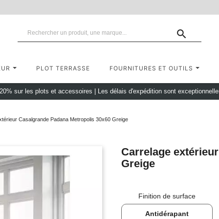

EUR
PLOT TERRASSE
FOURNITURES ET OUTILS
 20% sur les plots et accessoires
|
Les délais d'expédition sont exceptionnell
xtérieur Casalgrande Padana Metropolis 30x60 Greige
Carrelage extérieu
Greige
Finition de surface
Antidérapant