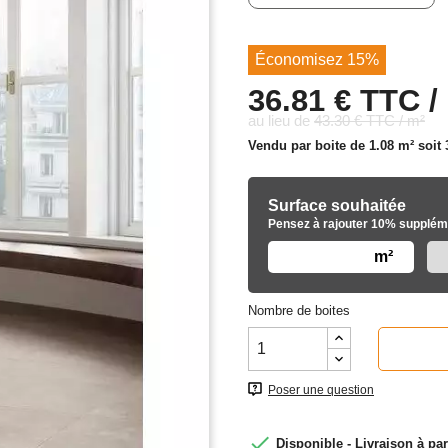
Économisez 15%
36.81 € TTC /
au lieu de
43.30 € TTC / m²
Vendu par boite de 1.08 m² soit
Surface souhaitée
Pensez à rajouter 10% suppléme
m²
Nombre de boites
Poser une question

Disponible - Livraison à par