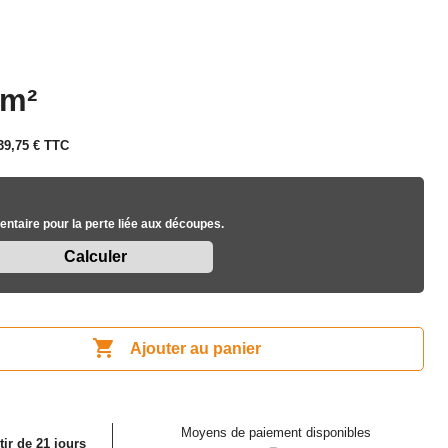
 m²
39,75 €
TTC
ntaire pour la perte liée aux découpes.

Ajouter au panier
Moyens de paiement disponibles
tir de 21 jours