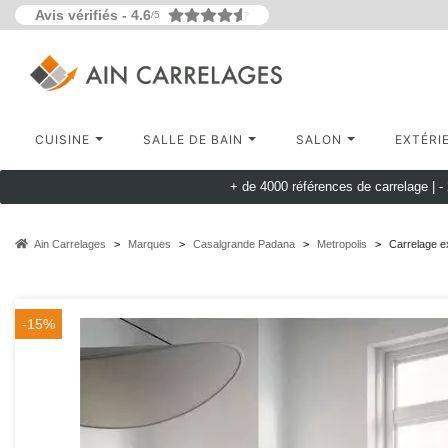
Avis vérifiés -
4.6
/5
CUISINE
SALLE DE BAIN
SALON
EXTÉRI
+ de 4000 références de carrelage |
-
Ain Carrelages
Marques
Casalgrande Padana
Metropolis
Carrelage e
-15%