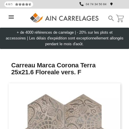
4.6
/5
04 74 34 50 84

+ de 4000 références de carrelage |
- 20% sur les plots et
accessoires
|
Les délais d'expédition sont exceptionnellement allongés
pendant le mois d'août.
Carreau Marca Corona Terra
25x21.6 Floreale vers. F