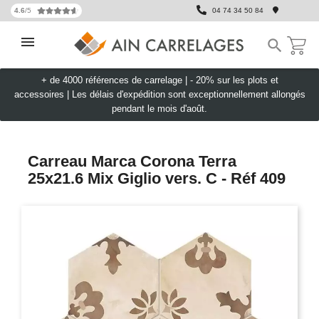
4.6
/5
04 74 34 50 84

+ de 4000 références de carrelage |
- 20% sur les plots et
accessoires
|
Les délais d'expédition sont exceptionnellement allongés
pendant le mois d'août.
Carreau Marca Corona Terra
25x21.6 Mix Giglio vers. C - Réf 409