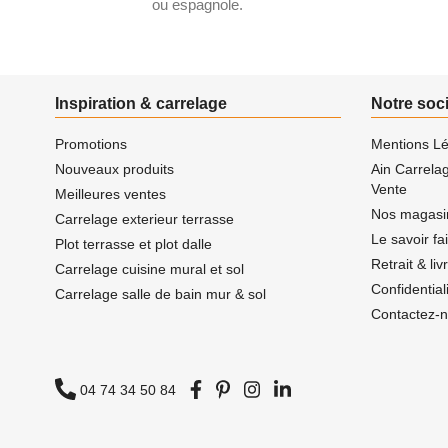
ou espagnole.
Inspiration & carrelage
Notre soc
Promotions
Mentions Lé
Nouveaux produits
Ain Carrela
Vente
Meilleures ventes
Nos magasi
Carrelage exterieur terrasse
Le savoir fa
Plot terrasse et plot dalle
Retrait & li
Carrelage cuisine mural et sol
Confidentia
Carrelage salle de bain mur & sol
Contactez-
04 74 34 50 84