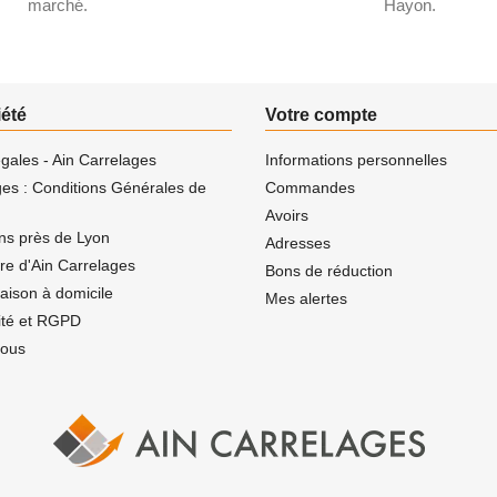
marché.
Hayon.
iété
Votre compte
gales - Ain Carrelages
Informations personnelles
ges : Conditions Générales de
Commandes
Avoirs
ns près de Lyon
Adresses
ire d'Ain Carrelages
Bons de réduction
vraison à domicile
Mes alertes
lité et RGPD
nous