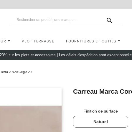

EUR
PLOT TERRASSE
FOURNITURES ET OUTILS
 20% sur les plots et accessoires
|
Les délais d'expédition sont exceptionnell
Terra 20x20 Grigio 20
Carreau Marca Coro
Finition de surface
Naturel