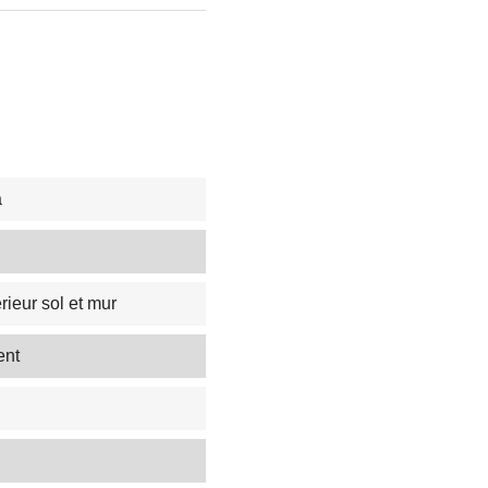
a
rieur sol et mur
ent