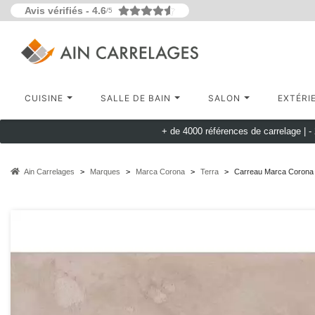
Avis vérifiés -
4.6
/5
CUISINE
SALLE DE BAIN
SALON
EXTÉRI
+ de 4000 références de carrelage |
-
Ain Carrelages
Marques
Marca Corona
Terra
Carreau Marca Corona 